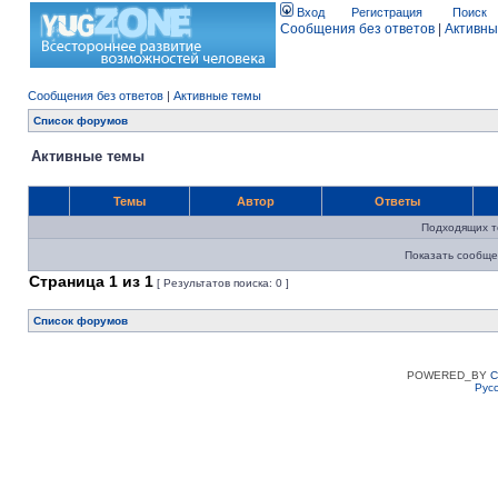
Вход
Регистрация
Поиск
Сообщения без ответов
|
Активны
Сообщения без ответов
|
Активные темы
Список форумов
Активные темы
Темы
Автор
Ответы
Подходящих т
Показать сообще
Страница
1
из
1
[ Результатов поиска: 0 ]
Список форумов
POWERED_BY
C
Рус