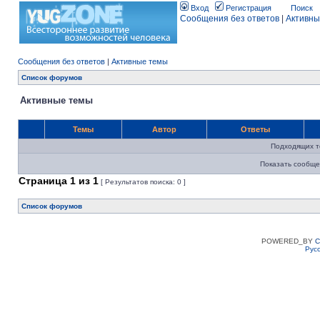
Вход
Регистрация
Поиск
Сообщения без ответов
|
Активны
Сообщения без ответов
|
Активные темы
Список форумов
Активные темы
Темы
Автор
Ответы
Подходящих т
Показать сообще
Страница
1
из
1
[ Результатов поиска: 0 ]
Список форумов
POWERED_BY
C
Рус