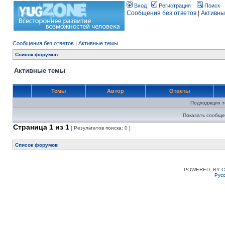
Вход
Регистрация
Поиск
Сообщения без ответов
|
Активны
Сообщения без ответов
|
Активные темы
Список форумов
Активные темы
Темы
Автор
Ответы
Подходящих т
Показать сообще
Страница
1
из
1
[ Результатов поиска: 0 ]
Список форумов
POWERED_BY
C
Рус