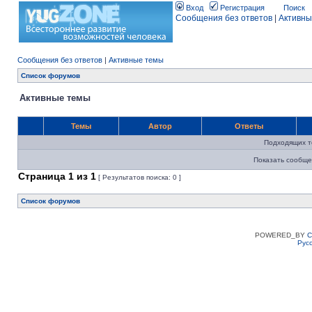
Вход
Регистрация
Поиск
Сообщения без ответов
|
Активны
Сообщения без ответов
|
Активные темы
Список форумов
Активные темы
Темы
Автор
Ответы
Подходящих т
Показать сообще
Страница
1
из
1
[ Результатов поиска: 0 ]
Список форумов
POWERED_BY
C
Рус