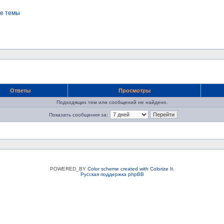
е темы
Ответы
Просмотры
Подходящих тем или сообщений не найдено.
Показать сообщения за:
POWERED_BY
Color scheme created with Colorize It
.
Русская поддержка phpBB