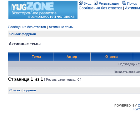
Вход
Регистрация
Поиск
Сообщения без ответов
|
Активны
Сообщения без ответов
|
Активные темы
Список форумов
Активные темы
Темы
Автор
Ответы
Подходящих т
Показать сообще
Страница
1
из
1
[ Результатов поиска: 0 ]
Список форумов
POWERED_BY
C
Рус