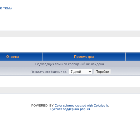
е темы
Ответы
Просмотры
Подходящих тем или сообщений не найдено.
Показать сообщения за:
POWERED_BY
Color scheme created with Colorize It
.
Русская поддержка phpBB