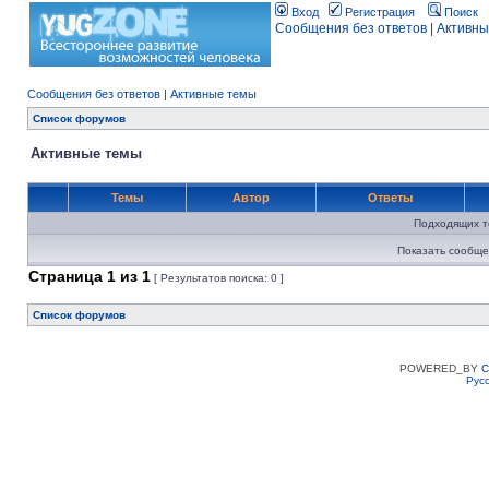
Вход
Регистрация
Поиск
Сообщения без ответов
|
Активны
Сообщения без ответов
|
Активные темы
Список форумов
Активные темы
Темы
Автор
Ответы
Подходящих т
Показать сообще
Страница
1
из
1
[ Результатов поиска: 0 ]
Список форумов
POWERED_BY
C
Рус