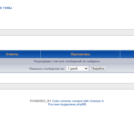
е темы
Ответы
Просмотры
Подходящих тем или сообщений не найдено.
Показать сообщения за:
POWERED_BY
Color scheme created with Colorize It
.
Русская поддержка phpBB