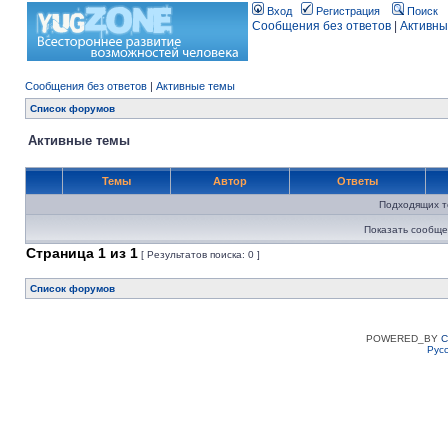
Вход
Регистрация
Поиск
Сообщения без ответов
|
Активны
Сообщения без ответов
|
Активные темы
Список форумов
Активные темы
Темы
Автор
Ответы
Подходящих т
Показать сообще
Страница
1
из
1
[ Результатов поиска: 0 ]
Список форумов
POWERED_BY
C
Рус