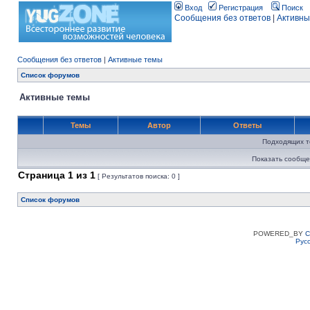
Вход
Регистрация
Поиск
Сообщения без ответов
|
Активны
Сообщения без ответов
|
Активные темы
Список форумов
Активные темы
Темы
Автор
Ответы
Подходящих т
Показать сообще
Страница
1
из
1
[ Результатов поиска: 0 ]
Список форумов
POWERED_BY
C
Рус