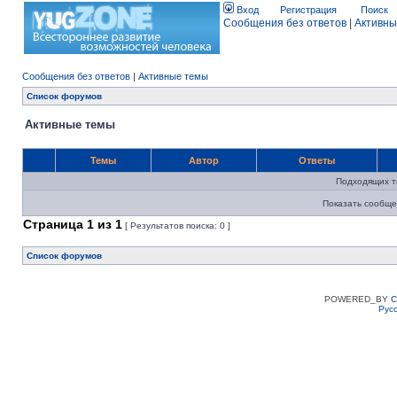
Вход
Регистрация
Поиск
Сообщения без ответов
|
Активны
Сообщения без ответов
|
Активные темы
Список форумов
Активные темы
Темы
Автор
Ответы
Подходящих т
Показать сообще
Страница
1
из
1
[ Результатов поиска: 0 ]
Список форумов
POWERED_BY
C
Рус