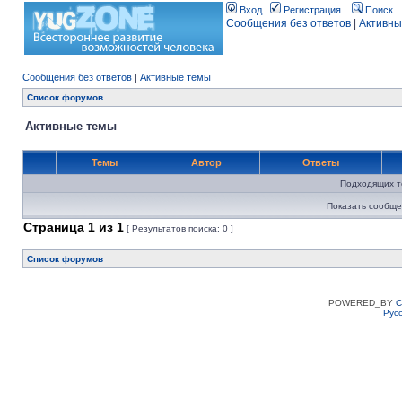
Вход
Регистрация
Поиск
Сообщения без ответов
|
Активны
Сообщения без ответов
|
Активные темы
Список форумов
Активные темы
Темы
Автор
Ответы
Подходящих т
Показать сообще
Страница
1
из
1
[ Результатов поиска: 0 ]
Список форумов
POWERED_BY
C
Рус