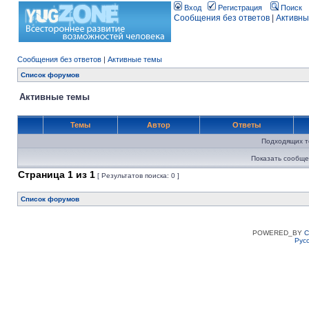
Вход
Регистрация
Поиск
Сообщения без ответов
|
Активны
Сообщения без ответов
|
Активные темы
Список форумов
Активные темы
Темы
Автор
Ответы
Подходящих т
Показать сообще
Страница
1
из
1
[ Результатов поиска: 0 ]
Список форумов
POWERED_BY
C
Рус