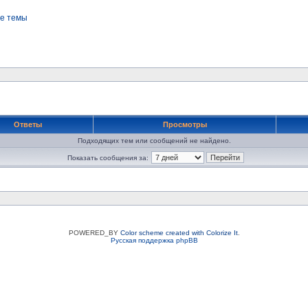
е темы
Ответы
Просмотры
Подходящих тем или сообщений не найдено.
Показать сообщения за:
POWERED_BY
Color scheme created with Colorize It
.
Русская поддержка phpBB