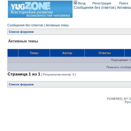
Вход
Регистрация
Поиск
Сообщения без ответов
|
Активны
Сообщения без ответов
|
Активные темы
Список форумов
Активные темы
Темы
Автор
Ответы
Подходящих т
Показать сообще
Страница
1
из
1
[ Результатов поиска: 0 ]
Список форумов
POWERED_BY
C
Рус