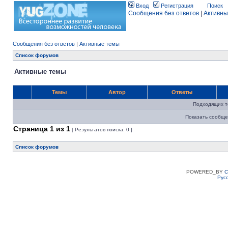
Вход
Регистрация
Поиск
Сообщения без ответов
|
Активны
Сообщения без ответов
|
Активные темы
Список форумов
Активные темы
Темы
Автор
Ответы
Подходящих т
Показать сообще
Страница
1
из
1
[ Результатов поиска: 0 ]
Список форумов
POWERED_BY
C
Рус