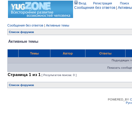
Вход
Регистрация
Поиск
Сообщения без ответов
|
Активны
Сообщения без ответов
|
Активные темы
Список форумов
Активные темы
Темы
Автор
Ответы
Подходящих т
Показать сообще
Страница
1
из
1
[ Результатов поиска: 0 ]
Список форумов
POWERED_BY
C
Рус