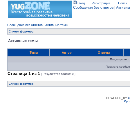
Вход
Регистрация
Поиск
Сообщения без ответов
|
Активны
Сообщения без ответов
|
Активные темы
Список форумов
Активные темы
Темы
Автор
Ответы
Подходящих т
Показать сообще
Страница
1
из
1
[ Результатов поиска: 0 ]
Список форумов
POWERED_BY
C
Рус