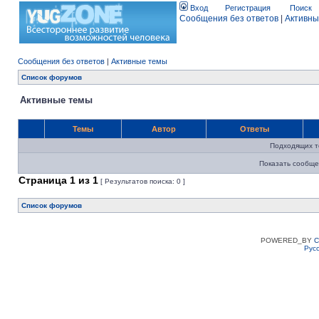
Вход
Регистрация
Поиск
Сообщения без ответов
|
Активны
Сообщения без ответов
|
Активные темы
Список форумов
Активные темы
Темы
Автор
Ответы
Подходящих т
Показать сообще
Страница
1
из
1
[ Результатов поиска: 0 ]
Список форумов
POWERED_BY
C
Рус