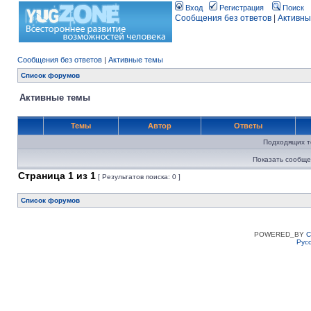
Вход
Регистрация
Поиск
Сообщения без ответов
|
Активны
Сообщения без ответов
|
Активные темы
Список форумов
Активные темы
Темы
Автор
Ответы
Подходящих т
Показать сообще
Страница
1
из
1
[ Результатов поиска: 0 ]
Список форумов
POWERED_BY
C
Рус