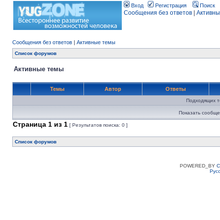
Вход
Регистрация
Поиск
Сообщения без ответов
|
Активны
Сообщения без ответов
|
Активные темы
Список форумов
Активные темы
Темы
Автор
Ответы
Подходящих т
Показать сообще
Страница
1
из
1
[ Результатов поиска: 0 ]
Список форумов
POWERED_BY
C
Рус