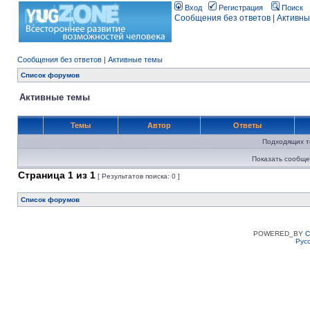
Вход
Регистрация
Поиск
Сообщения без ответов
|
Активны
Сообщения без ответов
|
Активные темы
Список форумов
Активные темы
Темы
Автор
Ответы
Подходящих т
Показать сообще
Страница
1
из
1
[ Результатов поиска: 0 ]
Список форумов
POWERED_BY
C
Рус