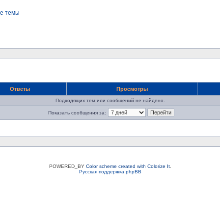
е темы
Ответы
Просмотры
Подходящих тем или сообщений не найдено.
Показать сообщения за:
POWERED_BY
Color scheme created with Colorize It
.
Русская поддержка phpBB