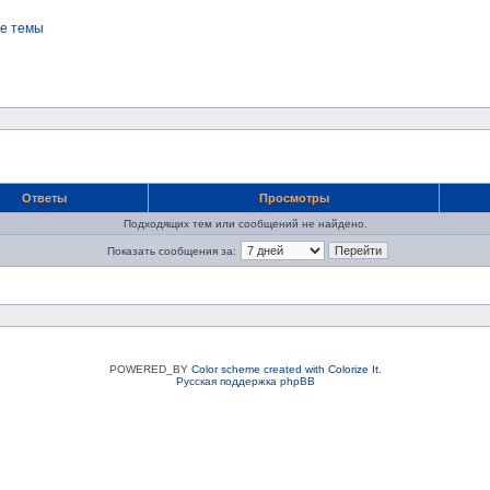
е темы
Ответы
Просмотры
Подходящих тем или сообщений не найдено.
Показать сообщения за:
POWERED_BY
Color scheme created with Colorize It
.
Русская поддержка phpBB