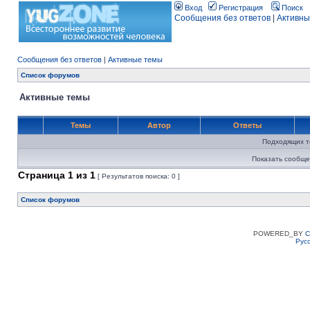
Вход
Регистрация
Поиск
Сообщения без ответов
|
Активны
Сообщения без ответов
|
Активные темы
Список форумов
Активные темы
Темы
Автор
Ответы
Подходящих т
Показать сообще
Страница
1
из
1
[ Результатов поиска: 0 ]
Список форумов
POWERED_BY
C
Рус