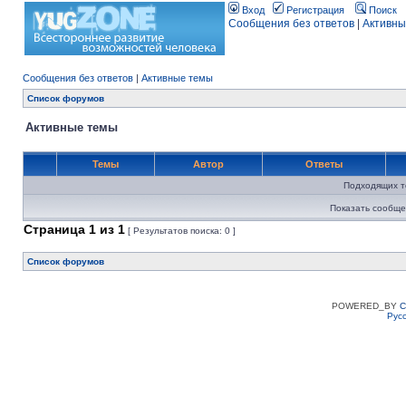
Вход
Регистрация
Поиск
Сообщения без ответов
|
Активны
Сообщения без ответов
|
Активные темы
Список форумов
Активные темы
Темы
Автор
Ответы
Подходящих т
Показать сообще
Страница
1
из
1
[ Результатов поиска: 0 ]
Список форумов
POWERED_BY
C
Рус