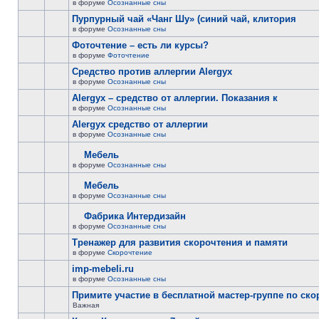
в форуме
Осознанные сны
Пурпурный чай «Чанг Шу» (синий чай, клитория
в форуме
Осознанные сны
Фоточтение – есть ли курсы?
в форуме
Фоточтение
Cредство против аллергии Alergyx
в форуме
Осознанные сны
Alergyx – средство от аллергии. Показания к
в форуме
Осознанные сны
Alergyx средство от аллергии
в форуме
Осознанные сны
Мебель
в форуме
Осознанные сны
Мебель
в форуме
Осознанные сны
Фабрика Интердизайн
в форуме
Осознанные сны
Тренажер для развития скорочтения и памяти
в форуме
Скорочтение
imp-mebeli.ru
в форуме
Осознанные сны
Примите участие в бесплатной мастер-группе по ск
Важная