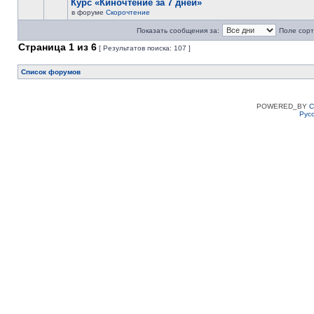
Курс «Киночтение за 7 дней»
в форуме
Скорочтение
Показать сообщения за:
Поле сорт
Страница
1
из
6
[ Результатов поиска: 107 ]
Список форумов
POWERED_BY
C
Рус