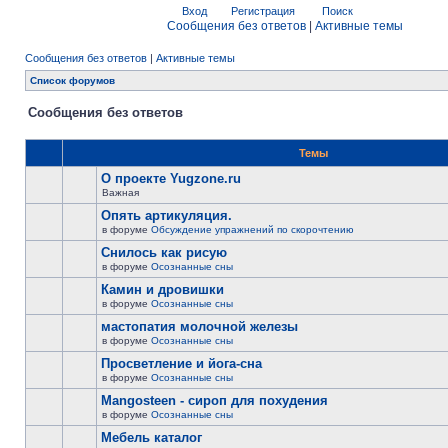
Вход
Регистрация
Поиск
Сообщения без ответов
|
Активные темы
Сообщения без ответов
|
Активные темы
Список форумов
Сообщения без ответов
Темы
О проекте Yugzone.ru
Важная
Опять артикуляция.
в форуме
Обсуждение упражнений по скорочтению
Снилось как рисую
в форуме
Осознанные сны
Камин и дровишки
в форуме
Осознанные сны
мастопатия молочной железы
в форуме
Осознанные сны
Просветление и йога-сна
в форуме
Осознанные сны
Mangosteen - сироп для похудения
в форуме
Осознанные сны
Мебель каталог