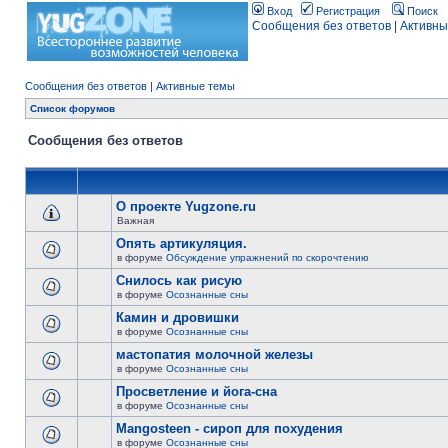
Вход
Регистрация
Поиск
Сообщения без ответов
|
Активны
Сообщения без ответов
|
Активные темы
Список форумов
Сообщения без ответов
О проекте Yugzone.ru
Важная
Опять артикуляция.
в форуме
Обсуждение упражнений по скорочтению
Снилось как рисую
в форуме
Осознанные сны
Камин и дровишки
в форуме
Осознанные сны
мастопатия молочной железы
в форуме
Осознанные сны
Просветление и йога-сна
в форуме
Осознанные сны
Mangosteen - сироп для похудения
в форуме
Осознанные сны