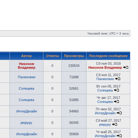
Часовой пояс: UTC + 3 часа
Автор
Ответы
Просмотры
Последнее сообщение
Сб ноя 03, 2018
Никонов
0
230534
Владимир
Никонов Владимир
Сб ноя 11, 2017
Пахмелкин
0
71688
Пахмелкин
Вт сен 05, 2017
Солнцева
0
52661
Солнцева
Чт авг 17, 2017
Солнцева
0
51885
Солнцева
Пт июн 02, 2017
ИнтерДизайн
0
54860
ИнтерДизайн
Сб май 27, 2017
рюруру
0
56345
рюруру
Чт май 25, 2017
ИнтерДизайн
0
55909
ИнтерДизайн