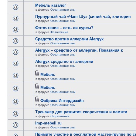
Мебель каталог
в форуме
Осознанные сны
Пурпурный чай «Чанг Шу» (синий чай, клитория
в форуме
Осознанные сны
Фоточтение – есть ли курсы?
в форуме
Фоточтение
Cредство против аллергии Alergyx
в форуме
Осознанные сны
Alergyx – средство от аллергии. Показания к
в форуме
Осознанные сны
Alergyx средство от аллергии
в форуме
Осознанные сны
Мебель
в форуме
Осознанные сны
Мебель
в форуме
Осознанные сны
Фабрика Интердизайн
в форуме
Осознанные сны
Тренажер для развития скорочтения и памяти
в форуме
Скорочтение
imp-mebeli.ru
в форуме
Осознанные сны
Примите участие в бесплатной мастер-группе по 