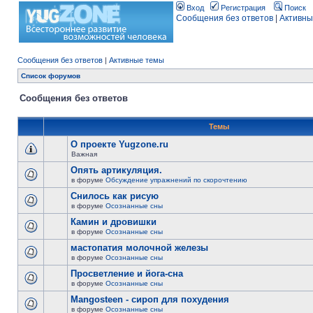
Вход
Регистрация
Поиск
Сообщения без ответов
|
Активны
Сообщения без ответов
|
Активные темы
Список форумов
Сообщения без ответов
Темы
О проекте Yugzone.ru
Важная
Опять артикуляция.
в форуме
Обсуждение упражнений по скорочтению
Снилось как рисую
в форуме
Осознанные сны
Камин и дровишки
в форуме
Осознанные сны
мастопатия молочной железы
в форуме
Осознанные сны
Просветление и йога-сна
в форуме
Осознанные сны
Mangosteen - сироп для похудения
в форуме
Осознанные сны