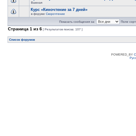
Важная
Курс «Киночтение за 7 дней»
в форуме
Скорочтение
Показать сообщения за:
Поле сорт
Страница
1
из
6
[ Результатов поиска: 107 ]
Список форумов
POWERED_BY
C
Рус