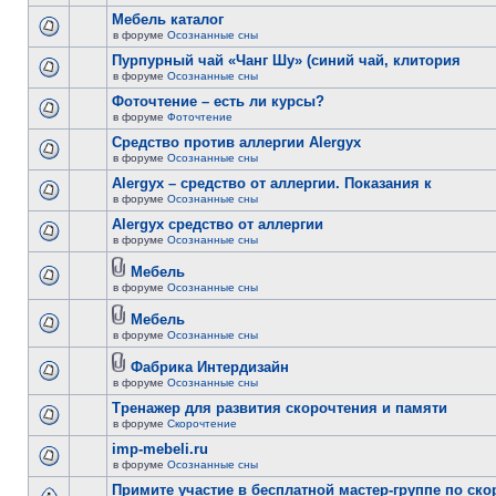
Мебель каталог
в форуме
Осознанные сны
Пурпурный чай «Чанг Шу» (синий чай, клитория
в форуме
Осознанные сны
Фоточтение – есть ли курсы?
в форуме
Фоточтение
Cредство против аллергии Alergyx
в форуме
Осознанные сны
Alergyx – средство от аллергии. Показания к
в форуме
Осознанные сны
Alergyx средство от аллергии
в форуме
Осознанные сны
Мебель
в форуме
Осознанные сны
Мебель
в форуме
Осознанные сны
Фабрика Интердизайн
в форуме
Осознанные сны
Тренажер для развития скорочтения и памяти
в форуме
Скорочтение
imp-mebeli.ru
в форуме
Осознанные сны
Примите участие в бесплатной мастер-группе по ск