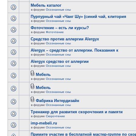
Мебель каталог
в форуме
Осознанные сны
Пурпурный чай «Чанг Шу» (синий чай, клитория
в форуме
Осознанные сны
Фоточтение – есть ли курсы?
в форуме
Фоточтение
Cредство против аллергии Alergyx
в форуме
Осознанные сны
Alergyx – средство от аллергии. Показания к
в форуме
Осознанные сны
Alergyx средство от аллергии
в форуме
Осознанные сны
Мебель
в форуме
Осознанные сны
Мебель
в форуме
Осознанные сны
Фабрика Интердизайн
в форуме
Осознанные сны
Тренажер для развития скорочтения и памяти
в форуме
Скорочтение
imp-mebeli.ru
в форуме
Осознанные сны
Примите участие в бесплатной мастер-группе по ск