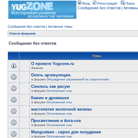
Вход
Регистрация
Поиск
Сообщения без ответов
|
Активны
Сообщения без ответов
|
Активные темы
Список форумов
Сообщения без ответов
Темы
О проекте Yugzone.ru
Важная
Опять артикуляция.
в форуме
Обсуждение упражнений по скорочтению
Снилось как рисую
в форуме
Осознанные сны
Камин и дровишки
в форуме
Осознанные сны
мастопатия молочной железы
в форуме
Осознанные сны
Просветление и йога-сна
в форуме
Осознанные сны
Mangosteen - сироп для похудения
в форуме
Осознанные сны