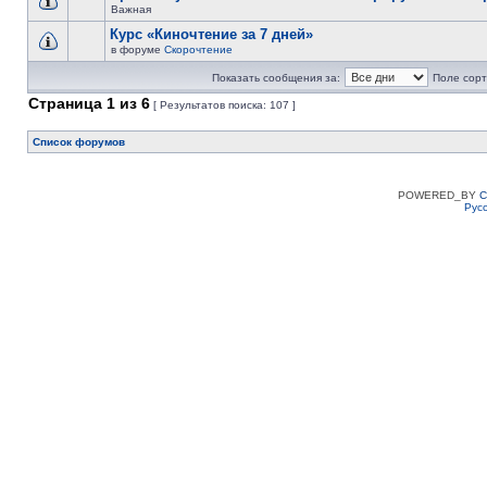
Важная
Курс «Киночтение за 7 дней»
в форуме
Скорочтение
Показать сообщения за:
Поле сорт
Страница
1
из
6
[ Результатов поиска: 107 ]
Список форумов
POWERED_BY
C
Рус