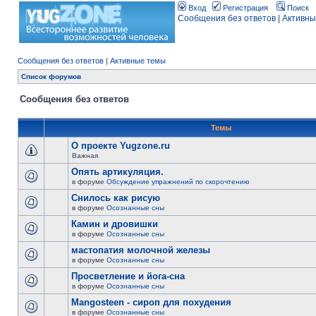
Вход
Регистрация
Поиск
Сообщения без ответов
|
Активны
Сообщения без ответов
|
Активные темы
Список форумов
Сообщения без ответов
Темы
О проекте Yugzone.ru
Важная
Опять артикуляция.
в форуме
Обсуждение упражнений по скорочтению
Снилось как рисую
в форуме
Осознанные сны
Камин и дровишки
в форуме
Осознанные сны
мастопатия молочной железы
в форуме
Осознанные сны
Просветление и йога-сна
в форуме
Осознанные сны
Mangosteen - сироп для похудения
в форуме
Осознанные сны