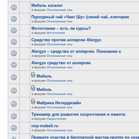
Мебель каталог
в форуме
Осознанные сны
Пурпурный чай «Чанг Шу» (синий чай, клитория
в форуме
Осознанные сны
Фоточтение – есть ли курсы?
в форуме
Фоточтение
Cредство против аллергии Alergyx
в форуме
Осознанные сны
Alergyx – средство от аллергии. Показания к
в форуме
Осознанные сны
Alergyx средство от аллергии
в форуме
Осознанные сны
Мебель
в форуме
Осознанные сны
Мебель
в форуме
Осознанные сны
Фабрика Интердизайн
в форуме
Осознанные сны
Тренажер для развития скорочтения и памяти
в форуме
Скорочтение
imp-mebeli.ru
в форуме
Осознанные сны
Примите участие в бесплатной мастер-группе по ск