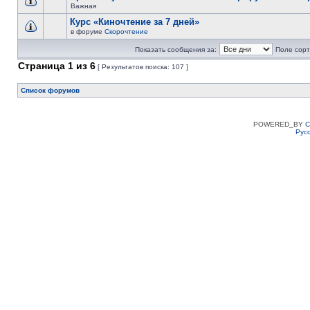
Важная
Курс «Киночтение за 7 дней»
в форуме
Скорочтение
Показать сообщения за:
Поле сорт
Страница
1
из
6
[ Результатов поиска: 107 ]
Список форумов
POWERED_BY
C
Рус