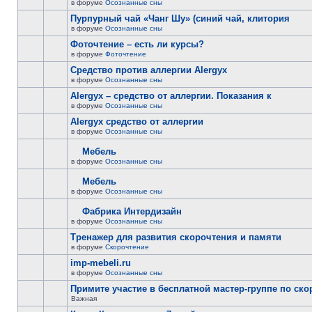
в форуме
Осознанные сны
Пурпурный чай «Чанг Шу» (синий чай, клитория
в форуме
Осознанные сны
Фоточтение – есть ли курсы?
в форуме
Фоточтение
Cредство против аллергии Alergyx
в форуме
Осознанные сны
Alergyx – средство от аллергии. Показания к
в форуме
Осознанные сны
Alergyx средство от аллергии
в форуме
Осознанные сны
Мебель
в форуме
Осознанные сны
Мебель
в форуме
Осознанные сны
Фабрика Интердизайн
в форуме
Осознанные сны
Тренажер для развития скорочтения и памяти
в форуме
Скорочтение
imp-mebeli.ru
в форуме
Осознанные сны
Примите участие в бесплатной мастер-группе по ск
Важная