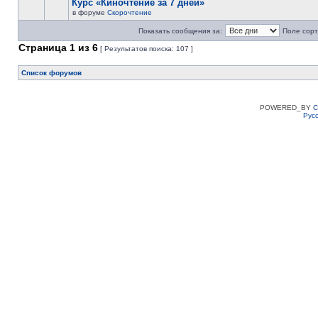
Курс «Киночтение за 7 дней»
в форуме
Скорочтение
Показать сообщения за:
Поле сорт
Страница
1
из
6
[ Результатов поиска: 107 ]
Список форумов
POWERED_BY
C
Рус