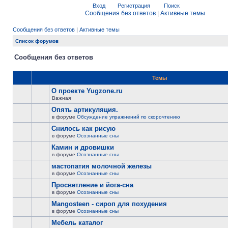
Вход
Регистрация
Поиск
Сообщения без ответов
|
Активные темы
Сообщения без ответов
|
Активные темы
Список форумов
Сообщения без ответов
Темы
О проекте Yugzone.ru
Важная
Опять артикуляция.
в форуме
Обсуждение упражнений по скорочтению
Снилось как рисую
в форуме
Осознанные сны
Камин и дровишки
в форуме
Осознанные сны
мастопатия молочной железы
в форуме
Осознанные сны
Просветление и йога-сна
в форуме
Осознанные сны
Mangosteen - сироп для похудения
в форуме
Осознанные сны
Мебель каталог