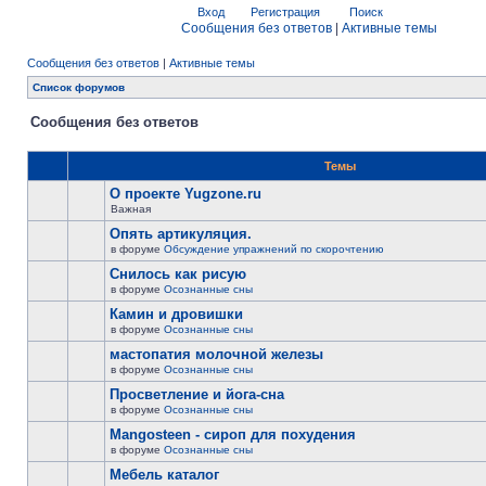
Вход
Регистрация
Поиск
Сообщения без ответов
|
Активные темы
Сообщения без ответов
|
Активные темы
Список форумов
Сообщения без ответов
Темы
О проекте Yugzone.ru
Важная
Опять артикуляция.
в форуме
Обсуждение упражнений по скорочтению
Снилось как рисую
в форуме
Осознанные сны
Камин и дровишки
в форуме
Осознанные сны
мастопатия молочной железы
в форуме
Осознанные сны
Просветление и йога-сна
в форуме
Осознанные сны
Mangosteen - сироп для похудения
в форуме
Осознанные сны
Мебель каталог