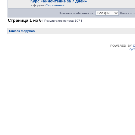
Курс «Киночтение за 7 дней»
в форуме
Скорочтение
Показать сообщения за:
Поле сорт
Страница
1
из
6
[ Результатов поиска: 107 ]
Список форумов
POWERED_BY
C
Рус