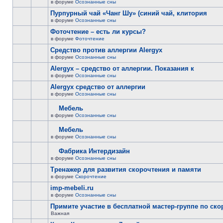
в форуме
Осознанные сны
Пурпурный чай «Чанг Шу» (синий чай, клитория
в форуме
Осознанные сны
Фоточтение – есть ли курсы?
в форуме
Фоточтение
Cредство против аллергии Alergyx
в форуме
Осознанные сны
Alergyx – средство от аллергии. Показания к
в форуме
Осознанные сны
Alergyx средство от аллергии
в форуме
Осознанные сны
Мебель
в форуме
Осознанные сны
Мебель
в форуме
Осознанные сны
Фабрика Интердизайн
в форуме
Осознанные сны
Тренажер для развития скорочтения и памяти
в форуме
Скорочтение
imp-mebeli.ru
в форуме
Осознанные сны
Примите участие в бесплатной мастер-группе по ск
Важная