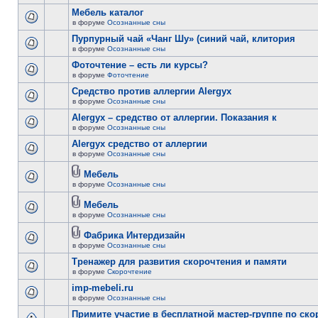
Мебель каталог
в форуме
Осознанные сны
Пурпурный чай «Чанг Шу» (синий чай, клитория
в форуме
Осознанные сны
Фоточтение – есть ли курсы?
в форуме
Фоточтение
Cредство против аллергии Alergyx
в форуме
Осознанные сны
Alergyx – средство от аллергии. Показания к
в форуме
Осознанные сны
Alergyx средство от аллергии
в форуме
Осознанные сны
Мебель
в форуме
Осознанные сны
Мебель
в форуме
Осознанные сны
Фабрика Интердизайн
в форуме
Осознанные сны
Тренажер для развития скорочтения и памяти
в форуме
Скорочтение
imp-mebeli.ru
в форуме
Осознанные сны
Примите участие в бесплатной мастер-группе по ск