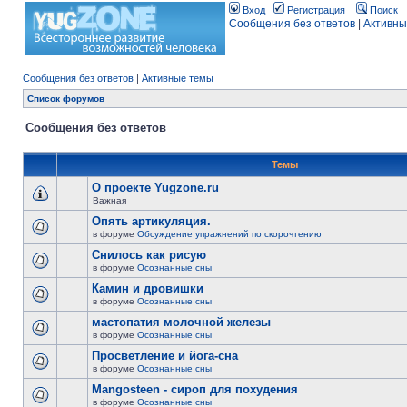
Вход
Регистрация
Поиск
Сообщения без ответов
|
Активны
Сообщения без ответов
|
Активные темы
Список форумов
Сообщения без ответов
Темы
О проекте Yugzone.ru
Важная
Опять артикуляция.
в форуме
Обсуждение упражнений по скорочтению
Снилось как рисую
в форуме
Осознанные сны
Камин и дровишки
в форуме
Осознанные сны
мастопатия молочной железы
в форуме
Осознанные сны
Просветление и йога-сна
в форуме
Осознанные сны
Mangosteen - сироп для похудения
в форуме
Осознанные сны