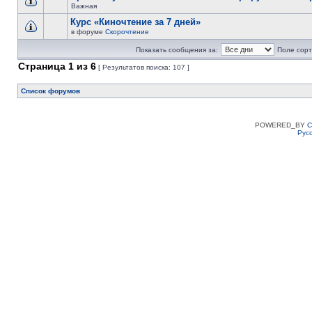
Важная
Курс «Киночтение за 7 дней»
в форуме
Скорочтение
Показать сообщения за:
Поле сорт
Страница
1
из
6
[ Результатов поиска: 107 ]
Список форумов
POWERED_BY
C
Рус