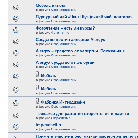
Мебель каталог
в форуме
Осознанные сны
Пурпурный чай «Чанг Шу» (синий чай, клитория
в форуме
Осознанные сны
Фоточтение – есть ли курсы?
в форуме
Фоточтение
Cредство против аллергии Alergyx
в форуме
Осознанные сны
Alergyx – средство от аллергии. Показания к
в форуме
Осознанные сны
Alergyx средство от аллергии
в форуме
Осознанные сны
Мебель
в форуме
Осознанные сны
Мебель
в форуме
Осознанные сны
Фабрика Интердизайн
в форуме
Осознанные сны
Тренажер для развития скорочтения и памяти
в форуме
Скорочтение
imp-mebeli.ru
в форуме
Осознанные сны
Примите участие в бесплатной мастер-группе по 