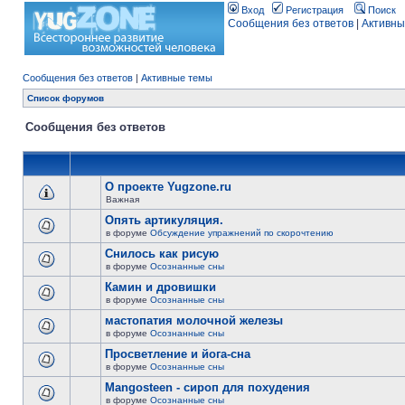
Вход
Регистрация
Поиск
Сообщения без ответов
|
Активны
Сообщения без ответов
|
Активные темы
Список форумов
Сообщения без ответов
О проекте Yugzone.ru
Важная
Опять артикуляция.
в форуме
Обсуждение упражнений по скорочтению
Снилось как рисую
в форуме
Осознанные сны
Камин и дровишки
в форуме
Осознанные сны
мастопатия молочной железы
в форуме
Осознанные сны
Просветление и йога-сна
в форуме
Осознанные сны
Mangosteen - сироп для похудения
в форуме
Осознанные сны