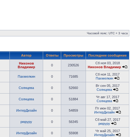
Часовой пояс: UTC + 3 часа
Автор
Ответы
Просмотры
Последнее сообщение
Сб ноя 03, 2018
Никонов
0
230526
Владимир
Никонов Владимир
Сб ноя 11, 2017
Пахмелкин
0
71685
Пахмелкин
Вт сен 05, 2017
Солнцева
0
52660
Солнцева
Чт авг 17, 2017
Солнцева
0
51884
Солнцева
Пт июн 02, 2017
ИнтерДизайн
0
54859
ИнтерДизайн
Сб май 27, 2017
рюруру
0
56345
рюруру
Чт май 25, 2017
ИнтерДизайн
0
55908
ИнтерДизайн