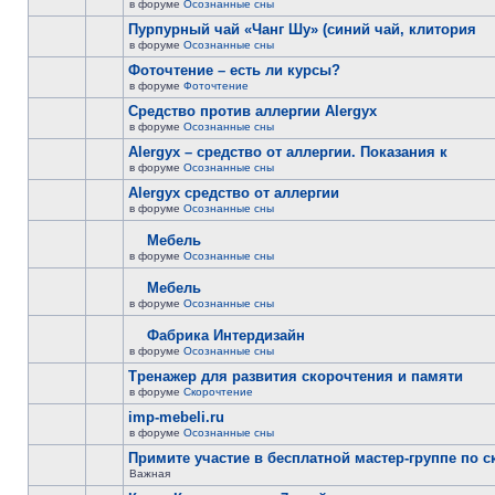
в форуме
Осознанные сны
Пурпурный чай «Чанг Шу» (синий чай, клитория
в форуме
Осознанные сны
Фоточтение – есть ли курсы?
в форуме
Фоточтение
Cредство против аллергии Alergyx
в форуме
Осознанные сны
Alergyx – средство от аллергии. Показания к
в форуме
Осознанные сны
Alergyx средство от аллергии
в форуме
Осознанные сны
Мебель
в форуме
Осознанные сны
Мебель
в форуме
Осознанные сны
Фабрика Интердизайн
в форуме
Осознанные сны
Тренажер для развития скорочтения и памяти
в форуме
Скорочтение
imp-mebeli.ru
в форуме
Осознанные сны
Примите участие в бесплатной мастер-группе по 
Важная