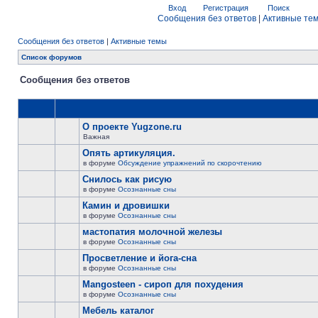
Вход
Регистрация
Поиск
Сообщения без ответов
|
Активные те
Сообщения без ответов
|
Активные темы
Список форумов
Сообщения без ответов
О проекте Yugzone.ru
Важная
Опять артикуляция.
в форуме
Обсуждение упражнений по скорочтению
Снилось как рисую
в форуме
Осознанные сны
Камин и дровишки
в форуме
Осознанные сны
мастопатия молочной железы
в форуме
Осознанные сны
Просветление и йога-сна
в форуме
Осознанные сны
Mangosteen - сироп для похудения
в форуме
Осознанные сны
Мебель каталог