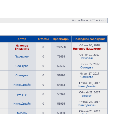
Часовой пояс: UTC + 3 часа
Автор
Ответы
Просмотры
Последнее сообщение
Сб ноя 03, 2018
Никонов
0
230560
Владимир
Никонов Владимир
Сб ноя 11, 2017
Пахмелкин
0
71698
Пахмелкин
Вт сен 05, 2017
Солнцева
0
52665
Солнцева
Чт авг 17, 2017
Солнцева
0
51890
Солнцева
Пт июн 02, 2017
ИнтерДизайн
0
54863
ИнтерДизайн
Сб май 27, 2017
рюруру
0
56346
рюруру
Чт май 25, 2017
ИнтерДизайн
0
55915
ИнтерДизайн
Сб май 20, 2017
Мебель
0
55860