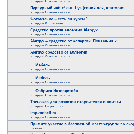
в форуме
Осознанные сны
Пурпурный чай «Чанг Шу» (синий чай, клитория
в форуме
Осознанные сны
Фоточтение – есть ли курсы?
в форуме
Фоточтение
Cредство против аллергии Alergyx
в форуме
Осознанные сны
Alergyx – средство от аллергии. Показания к
в форуме
Осознанные сны
Alergyx средство от аллергии
в форуме
Осознанные сны
Мебель
в форуме
Осознанные сны
Мебель
в форуме
Осознанные сны
Фабрика Интердизайн
в форуме
Осознанные сны
Тренажер для развития скорочтения и памяти
в форуме
Скорочтение
imp-mebeli.ru
в форуме
Осознанные сны
Примите участие в бесплатной мастер-группе по ск
Важная