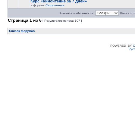
Курс «Киночтение за 7 дней»
в форуме
Скорочтение
Показать сообщения за:
Поле сорт
Страница
1
из
6
[ Результатов поиска: 107 ]
Список форумов
POWERED_BY
C
Рус