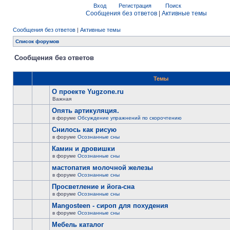
Вход
Регистрация
Поиск
Сообщения без ответов
|
Активные темы
Сообщения без ответов
|
Активные темы
Список форумов
Сообщения без ответов
Темы
О проекте Yugzone.ru
Важная
Опять артикуляция.
в форуме
Обсуждение упражнений по скорочтению
Снилось как рисую
в форуме
Осознанные сны
Камин и дровишки
в форуме
Осознанные сны
мастопатия молочной железы
в форуме
Осознанные сны
Просветление и йога-сна
в форуме
Осознанные сны
Mangosteen - сироп для похудения
в форуме
Осознанные сны
Мебель каталог