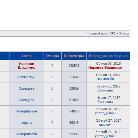
Часовой пояс: UTC + 3 часа
Автор
Ответы
Просмотры
Последнее сообщение
Сб ноя 03, 2018
Никонов
0
230526
Владимир
Никонов Владимир
Сб ноя 11, 2017
Пахмелкин
0
71682
Пахмелкин
Вт сен 05, 2017
Солнцева
0
52659
Солнцева
Чт авг 17, 2017
Солнцева
0
51883
Солнцева
Пт июн 02, 2017
ИнтерДизайн
0
54858
ИнтерДизайн
Сб май 27, 2017
рюруру
0
56345
рюруру
Чт май 25, 2017
ИнтерДизайн
0
55906
ИнтерДизайн