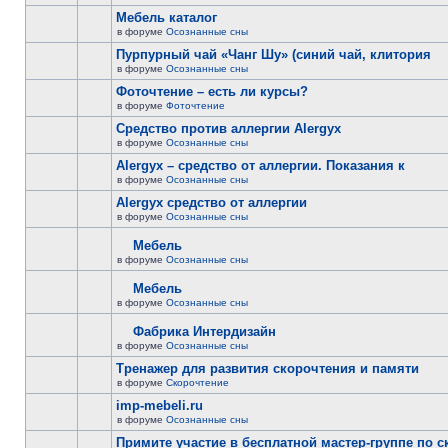
Мебель каталог
в форуме
Осознанные сны
Пурпурный чай «Чанг Шу» (синий чай, клитория
в форуме
Осознанные сны
Фоточтение – есть ли курсы?
в форуме
Фоточтение
Cредство против аллергии Alergyx
в форуме
Осознанные сны
Alergyx – средство от аллергии. Показания к
в форуме
Осознанные сны
Alergyx средство от аллергии
в форуме
Осознанные сны
Мебель
в форуме
Осознанные сны
Мебель
в форуме
Осознанные сны
Фабрика Интердизайн
в форуме
Осознанные сны
Тренажер для развития скорочтения и памяти
в форуме
Скорочтение
imp-mebeli.ru
в форуме
Осознанные сны
Примите участие в бесплатной мастер-группе по 