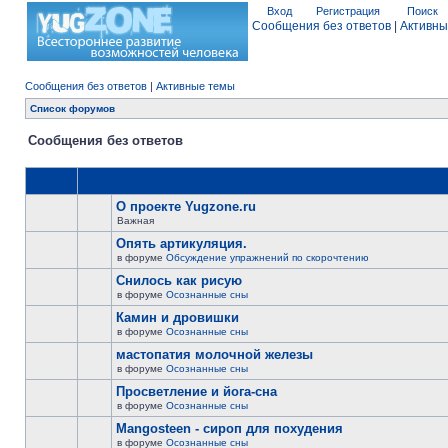
Вход
Регистрация
Поиск
Сообщения без ответов
|
Активны
Сообщения без ответов
|
Активные темы
Список форумов
Сообщения без ответов
О проекте Yugzone.ru
Важная
Опять артикуляция.
в форуме
Обсуждение упражнений по скорочтению
Снилось как рисую
в форуме
Осознанные сны
Камин и дровишки
в форуме
Осознанные сны
мастопатия молочной железы
в форуме
Осознанные сны
Просветление и йога-сна
в форуме
Осознанные сны
Mangosteen - сироп для похудения
в форуме
Осознанные сны