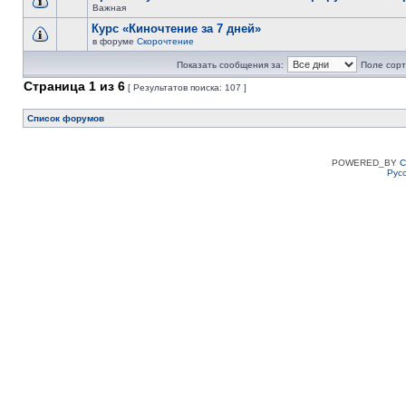
Важная
Курс «Киночтение за 7 дней»
в форуме
Скорочтение
Показать сообщения за:
Поле сорт
Страница
1
из
6
[ Результатов поиска: 107 ]
Список форумов
POWERED_BY
C
Рус