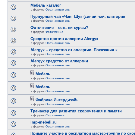
Мебель каталог
в форуме
Осознанные сны
Пурпурный чай «Чанг Шу» (синий чай, клитория
в форуме
Осознанные сны
Фоточтение – есть ли курсы?
в форуме
Фоточтение
Cредство против аллергии Alergyx
в форуме
Осознанные сны
Alergyx – средство от аллергии. Показания к
в форуме
Осознанные сны
Alergyx средство от аллергии
в форуме
Осознанные сны
Мебель
в форуме
Осознанные сны
Мебель
в форуме
Осознанные сны
Фабрика Интердизайн
в форуме
Осознанные сны
Тренажер для развития скорочтения и памяти
в форуме
Скорочтение
imp-mebeli.ru
в форуме
Осознанные сны
Примите участие в бесплатной мастер-группе по ск