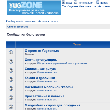
Вход
Регистрация
Поиск
Сообщения без ответов
|
Активны
Сообщения без ответов
|
Активные темы
Список форумов
Сообщения без ответов
Темы
О проекте Yugzone.ru
Важная
Опять артикуляция.
в форуме
Обсуждение упражнений по скорочтению
Снилось как рисую
в форуме
Осознанные сны
Камин и дровишки
в форуме
Осознанные сны
мастопатия молочной железы
в форуме
Осознанные сны
Просветление и йога-сна
в форуме
Осознанные сны
Mangosteen - сироп для похудения
в форуме
Осознанные сны