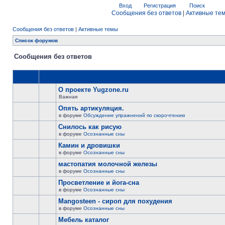
Вход
Регистрация
Поиск
Сообщения без ответов
|
Активные те
Сообщения без ответов
|
Активные темы
Список форумов
Сообщения без ответов
О проекте Yugzone.ru
Важная
Опять артикуляция.
в форуме
Обсуждение упражнений по скорочтению
Снилось как рисую
в форуме
Осознанные сны
Камин и дровишки
в форуме
Осознанные сны
мастопатия молочной железы
в форуме
Осознанные сны
Просветление и йога-сна
в форуме
Осознанные сны
Mangosteen - сироп для похудения
в форуме
Осознанные сны
Мебель каталог