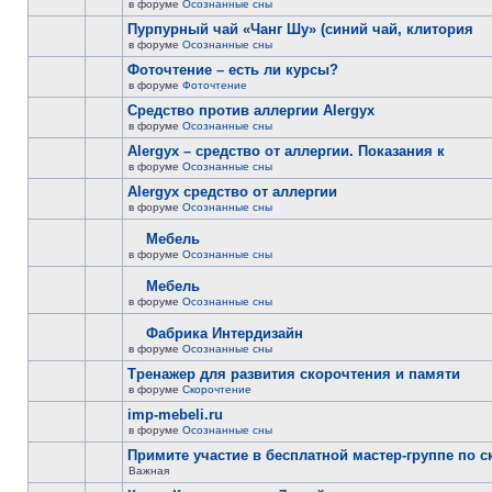
в форуме
Осознанные сны
Пурпурный чай «Чанг Шу» (синий чай, клитория
в форуме
Осознанные сны
Фоточтение – есть ли курсы?
в форуме
Фоточтение
Cредство против аллергии Alergyx
в форуме
Осознанные сны
Alergyx – средство от аллергии. Показания к
в форуме
Осознанные сны
Alergyx средство от аллергии
в форуме
Осознанные сны
Мебель
в форуме
Осознанные сны
Мебель
в форуме
Осознанные сны
Фабрика Интердизайн
в форуме
Осознанные сны
Тренажер для развития скорочтения и памяти
в форуме
Скорочтение
imp-mebeli.ru
в форуме
Осознанные сны
Примите участие в бесплатной мастер-группе по 
Важная