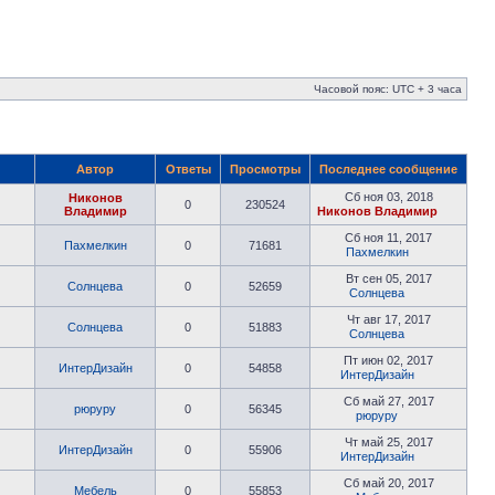
Часовой пояс: UTC + 3 часа
Автор
Ответы
Просмотры
Последнее сообщение
Сб ноя 03, 2018
Никонов
0
230524
Владимир
Никонов Владимир
Сб ноя 11, 2017
Пахмелкин
0
71681
Пахмелкин
Вт сен 05, 2017
Солнцева
0
52659
Солнцева
Чт авг 17, 2017
Солнцева
0
51883
Солнцева
Пт июн 02, 2017
ИнтерДизайн
0
54858
ИнтерДизайн
Сб май 27, 2017
рюруру
0
56345
рюруру
Чт май 25, 2017
ИнтерДизайн
0
55906
ИнтерДизайн
Сб май 20, 2017
Мебель
0
55853