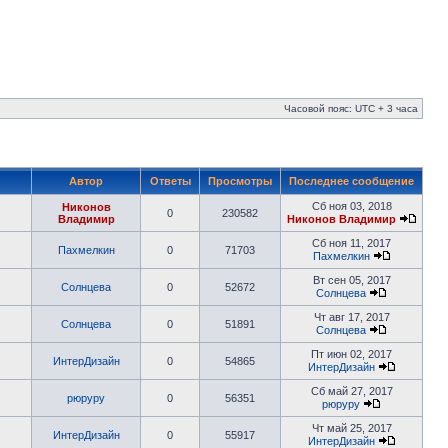
Часовой пояс: UTC + 3 часа
Автор
Ответы
Просмотры
Последнее сообщение
Сб ноя 03, 2018
Никонов
0
230582
Владимир
Никонов Владимир
Сб ноя 11, 2017
Пахмелкин
0
71703
Пахмелкин
Вт сен 05, 2017
Солнцева
0
52672
Солнцева
Чт авг 17, 2017
Солнцева
0
51891
Солнцева
Пт июн 02, 2017
ИнтерДизайн
0
54865
ИнтерДизайн
Сб май 27, 2017
рюруру
0
56351
рюруру
Чт май 25, 2017
ИнтерДизайн
0
55917
ИнтерДизайн