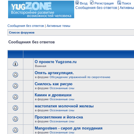
Вход
Регистрация
Поиск
Сообщения без ответов
|
Активны
Сообщения без ответов
|
Активные темы
Список форумов
Сообщения без ответов
О проекте Yugzone.ru
Важная
Опять артикуляция.
в форуме
Обсуждение упражнений по скорочтению
Снилось как рисую
в форуме
Осознанные сны
Камин и дровишки
в форуме
Осознанные сны
мастопатия молочной железы
в форуме
Осознанные сны
Просветление и йога-сна
в форуме
Осознанные сны
Mangosteen - сироп для похудения
в форуме
Осознанные сны