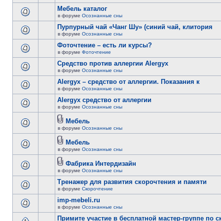
Мебель каталог
в форуме
Осознанные сны
Пурпурный чай «Чанг Шу» (синий чай, клитория
в форуме
Осознанные сны
Фоточтение – есть ли курсы?
в форуме
Фоточтение
Cредство против аллергии Alergyx
в форуме
Осознанные сны
Alergyx – средство от аллергии. Показания к
в форуме
Осознанные сны
Alergyx средство от аллергии
в форуме
Осознанные сны
Мебель
в форуме
Осознанные сны
Мебель
в форуме
Осознанные сны
Фабрика Интердизайн
в форуме
Осознанные сны
Тренажер для развития скорочтения и памяти
в форуме
Скорочтение
imp-mebeli.ru
в форуме
Осознанные сны
Примите участие в бесплатной мастер-группе по 