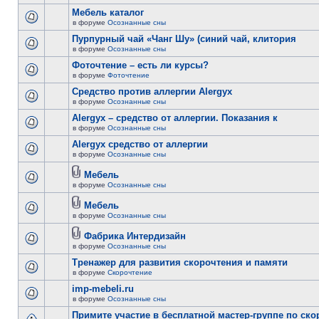
Мебель каталог
в форуме
Осознанные сны
Пурпурный чай «Чанг Шу» (синий чай, клитория
в форуме
Осознанные сны
Фоточтение – есть ли курсы?
в форуме
Фоточтение
Cредство против аллергии Alergyx
в форуме
Осознанные сны
Alergyx – средство от аллергии. Показания к
в форуме
Осознанные сны
Alergyx средство от аллергии
в форуме
Осознанные сны
Мебель
в форуме
Осознанные сны
Мебель
в форуме
Осознанные сны
Фабрика Интердизайн
в форуме
Осознанные сны
Тренажер для развития скорочтения и памяти
в форуме
Скорочтение
imp-mebeli.ru
в форуме
Осознанные сны
Примите участие в бесплатной мастер-группе по ск