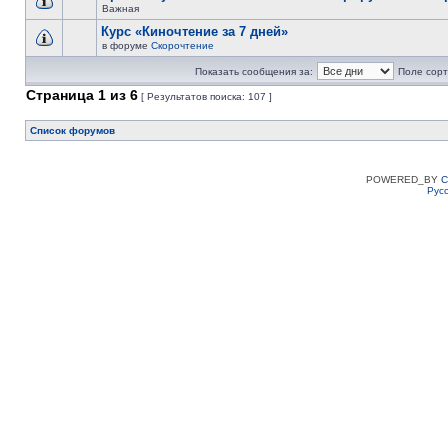
Важная
Курс «Киночтение за 7 дней»
в форуме
Скорочтение
Показать сообщения за:
Поле сорт
Страница
1
из
6
[ Результатов поиска: 107 ]
Список форумов
POWERED_BY
C
Рус