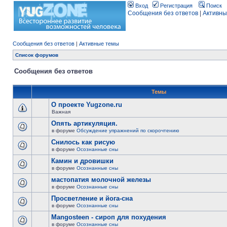
Вход
Регистрация
Поиск
Сообщения без ответов
|
Активны
Сообщения без ответов
|
Активные темы
Список форумов
Сообщения без ответов
Темы
О проекте Yugzone.ru
Важная
Опять артикуляция.
в форуме
Обсуждение упражнений по скорочтению
Снилось как рисую
в форуме
Осознанные сны
Камин и дровишки
в форуме
Осознанные сны
мастопатия молочной железы
в форуме
Осознанные сны
Просветление и йога-сна
в форуме
Осознанные сны
Mangosteen - сироп для похудения
в форуме
Осознанные сны