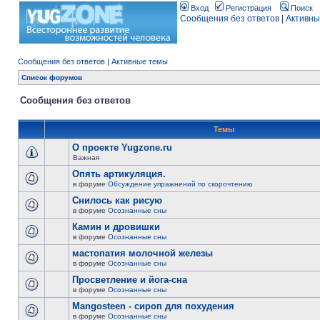
Вход
Регистрация
Поиск
Сообщения без ответов
|
Активны
Сообщения без ответов
|
Активные темы
Список форумов
Сообщения без ответов
Темы
О проекте Yugzone.ru
Важная
Опять артикуляция.
в форуме
Обсуждение упражнений по скорочтению
Снилось как рисую
в форуме
Осознанные сны
Камин и дровишки
в форуме
Осознанные сны
мастопатия молочной железы
в форуме
Осознанные сны
Просветление и йога-сна
в форуме
Осознанные сны
Mangosteen - сироп для похудения
в форуме
Осознанные сны