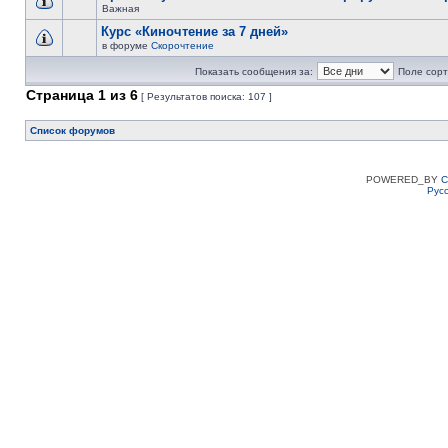
Важная
Курс «Киночтение за 7 дней»
в форуме
Скорочтение
Показать сообщения за:
Поле сорт
Страница
1
из
6
[ Результатов поиска: 107 ]
Список форумов
POWERED_BY
C
Рус