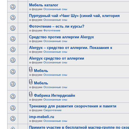
Мебель каталог
в форуме
Осознанные сны
Пурпурный чай «Чанг Шу» (синий чай, клитория
в форуме
Осознанные сны
Фоточтение – есть ли курсы?
в форуме
Фоточтение
Cредство против аллергии Alergyx
в форуме
Осознанные сны
Alergyx – средство от аллергии. Показания к
в форуме
Осознанные сны
Alergyx средство от аллергии
в форуме
Осознанные сны
Мебель
в форуме
Осознанные сны
Мебель
в форуме
Осознанные сны
Фабрика Интердизайн
в форуме
Осознанные сны
Тренажер для развития скорочтения и памяти
в форуме
Скорочтение
imp-mebeli.ru
в форуме
Осознанные сны
Примите участие в бесплатной мастер-группе по ск