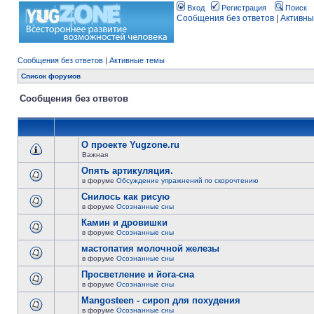
Вход
Регистрация
Поиск
Сообщения без ответов
|
Активны
Сообщения без ответов
|
Активные темы
Список форумов
Сообщения без ответов
О проекте Yugzone.ru
Важная
Опять артикуляция.
в форуме
Обсуждение упражнений по скорочтению
Снилось как рисую
в форуме
Осознанные сны
Камин и дровишки
в форуме
Осознанные сны
мастопатия молочной железы
в форуме
Осознанные сны
Просветление и йога-сна
в форуме
Осознанные сны
Mangosteen - сироп для похудения
в форуме
Осознанные сны