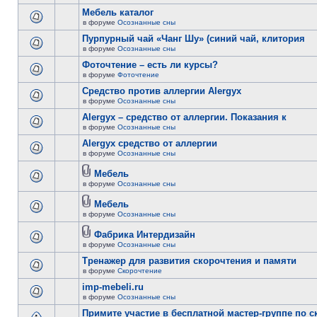
Мебель каталог
в форуме
Осознанные сны
Пурпурный чай «Чанг Шу» (синий чай, клитория
в форуме
Осознанные сны
Фоточтение – есть ли курсы?
в форуме
Фоточтение
Cредство против аллергии Alergyx
в форуме
Осознанные сны
Alergyx – средство от аллергии. Показания к
в форуме
Осознанные сны
Alergyx средство от аллергии
в форуме
Осознанные сны
Мебель
в форуме
Осознанные сны
Мебель
в форуме
Осознанные сны
Фабрика Интердизайн
в форуме
Осознанные сны
Тренажер для развития скорочтения и памяти
в форуме
Скорочтение
imp-mebeli.ru
в форуме
Осознанные сны
Примите участие в бесплатной мастер-группе по 