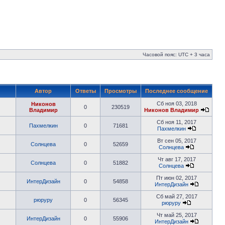
Часовой пояс: UTC + 3 часа
Автор
Ответы
Просмотры
Последнее сообщение
Сб ноя 03, 2018
Никонов
0
230519
Владимир
Никонов Владимир
Сб ноя 11, 2017
Пахмелкин
0
71681
Пахмелкин
Вт сен 05, 2017
Солнцева
0
52659
Солнцева
Чт авг 17, 2017
Солнцева
0
51882
Солнцева
Пт июн 02, 2017
ИнтерДизайн
0
54858
ИнтерДизайн
Сб май 27, 2017
рюруру
0
56345
рюруру
Чт май 25, 2017
ИнтерДизайн
0
55906
ИнтерДизайн