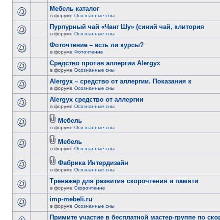
Мебель каталог
в форуме
Осознанные сны
Пурпурный чай «Чанг Шу» (синий чай, клитория
в форуме
Осознанные сны
Фоточтение – есть ли курсы?
в форуме
Фоточтение
Cредство против аллергии Alergyx
в форуме
Осознанные сны
Alergyx – средство от аллергии. Показания к
в форуме
Осознанные сны
Alergyx средство от аллергии
в форуме
Осознанные сны
Мебель
в форуме
Осознанные сны
Мебель
в форуме
Осознанные сны
Фабрика Интердизайн
в форуме
Осознанные сны
Тренажер для развития скорочтения и памяти
в форуме
Скорочтение
imp-mebeli.ru
в форуме
Осознанные сны
Примите участие в бесплатной мастер-группе по ск