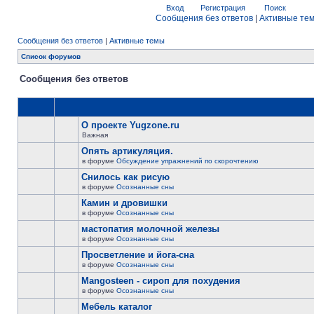
Вход
Регистрация
Поиск
Сообщения без ответов
|
Активные те
Сообщения без ответов
|
Активные темы
Список форумов
Сообщения без ответов
О проекте Yugzone.ru
Важная
Опять артикуляция.
в форуме
Обсуждение упражнений по скорочтению
Снилось как рисую
в форуме
Осознанные сны
Камин и дровишки
в форуме
Осознанные сны
мастопатия молочной железы
в форуме
Осознанные сны
Просветление и йога-сна
в форуме
Осознанные сны
Mangosteen - сироп для похудения
в форуме
Осознанные сны
Мебель каталог