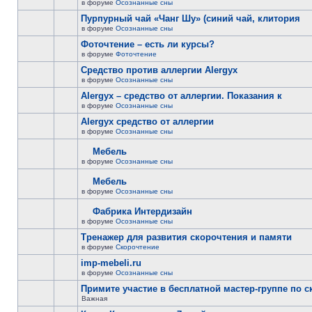
в форуме
Осознанные сны
Пурпурный чай «Чанг Шу» (синий чай, клитория
в форуме
Осознанные сны
Фоточтение – есть ли курсы?
в форуме
Фоточтение
Cредство против аллергии Alergyx
в форуме
Осознанные сны
Alergyx – средство от аллергии. Показания к
в форуме
Осознанные сны
Alergyx средство от аллергии
в форуме
Осознанные сны
Мебель
в форуме
Осознанные сны
Мебель
в форуме
Осознанные сны
Фабрика Интердизайн
в форуме
Осознанные сны
Тренажер для развития скорочтения и памяти
в форуме
Скорочтение
imp-mebeli.ru
в форуме
Осознанные сны
Примите участие в бесплатной мастер-группе по 
Важная