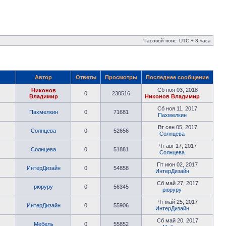
Часовой пояс: UTC + 3 часа
Автор
Ответы
Просмотры
Последнее сообщение
Сб ноя 03, 2018
Никонов
0
230516
Владимир
Никонов Владимир
Сб ноя 11, 2017
Пахмелкин
0
71681
Пахмелкин
Вт сен 05, 2017
Солнцева
0
52656
Солнцева
Чт авг 17, 2017
Солнцева
0
51881
Солнцева
Пт июн 02, 2017
ИнтерДизайн
0
54858
ИнтерДизайн
Сб май 27, 2017
рюруру
0
56345
рюруру
Чт май 25, 2017
ИнтерДизайн
0
55906
ИнтерДизайн
Сб май 20, 2017
Мебель
0
55852