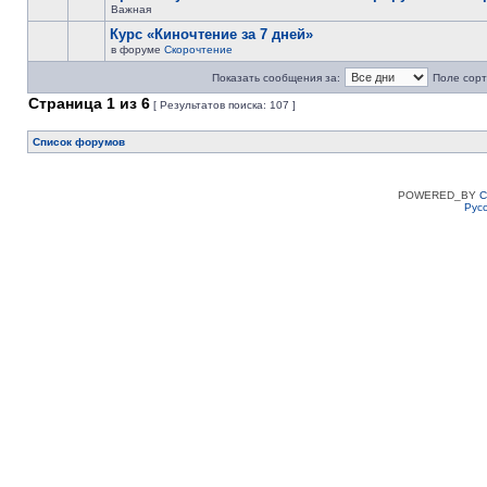
Важная
Курс «Киночтение за 7 дней»
в форуме
Скорочтение
Показать сообщения за:
Поле сорт
Страница
1
из
6
[ Результатов поиска: 107 ]
Список форумов
POWERED_BY
C
Рус