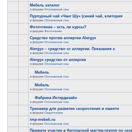
Мебель каталог
в форуме
Осознанные сны
Пурпурный чай «Чанг Шу» (синий чай, клитория
в форуме
Осознанные сны
Фоточтение – есть ли курсы?
в форуме
Фоточтение
Cредство против аллергии Alergyx
в форуме
Осознанные сны
Alergyx – средство от аллергии. Показания к
в форуме
Осознанные сны
Alergyx средство от аллергии
в форуме
Осознанные сны
Мебель
в форуме
Осознанные сны
Мебель
в форуме
Осознанные сны
Фабрика Интердизайн
в форуме
Осознанные сны
Тренажер для развития скорочтения и памяти
в форуме
Скорочтение
imp-mebeli.ru
в форуме
Осознанные сны
Примите участие в бесплатной мастер-группе по ск