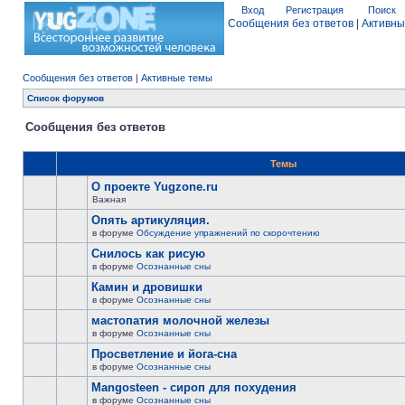
Вход
Регистрация
Поиск
Сообщения без ответов
|
Активны
Сообщения без ответов
|
Активные темы
Список форумов
Сообщения без ответов
Темы
О проекте Yugzone.ru
Важная
Опять артикуляция.
в форуме
Обсуждение упражнений по скорочтению
Снилось как рисую
в форуме
Осознанные сны
Камин и дровишки
в форуме
Осознанные сны
мастопатия молочной железы
в форуме
Осознанные сны
Просветление и йога-сна
в форуме
Осознанные сны
Mangosteen - сироп для похудения
в форуме
Осознанные сны