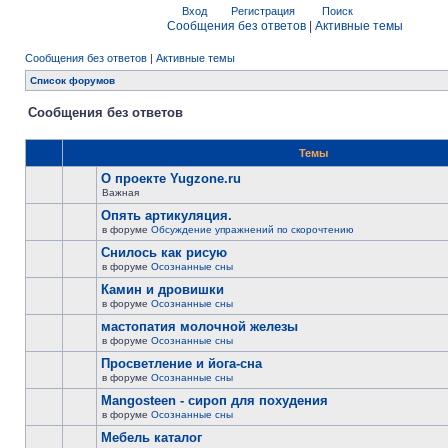
Вход
Регистрация
Поиск
Сообщения без ответов
|
Активные темы
Сообщения без ответов
|
Активные темы
Список форумов
Сообщения без ответов
Темы
О проекте Yugzone.ru
Важная
Опять артикуляция.
в форуме
Обсуждение упражнений по скорочтению
Снилось как рисую
в форуме
Осознанные сны
Камин и дровишки
в форуме
Осознанные сны
мастопатия молочной железы
в форуме
Осознанные сны
Просветление и йога-сна
в форуме
Осознанные сны
Mangosteen - сироп для похудения
в форуме
Осознанные сны
Мебель каталог