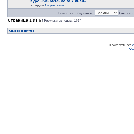
Курс «Киночтение за 7 дней»
в форуме
Скорочтение
Показать сообщения за:
Поле сорт
Страница
1
из
6
[ Результатов поиска: 107 ]
Список форумов
POWERED_BY
C
Рус