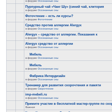
в форуме
Осознанные сны
Пурпурный чай «Чанг Шу» (синий чай, клитория
в форуме
Осознанные сны
Фоточтение – есть ли курсы?
в форуме
Фоточтение
Cредство против аллергии Alergyx
в форуме
Осознанные сны
Alergyx – средство от аллергии. Показания к
в форуме
Осознанные сны
Alergyx средство от аллергии
в форуме
Осознанные сны
Мебель
в форуме
Осознанные сны
Мебель
в форуме
Осознанные сны
Фабрика Интердизайн
в форуме
Осознанные сны
Тренажер для развития скорочтения и памяти
в форуме
Скорочтение
imp-mebeli.ru
в форуме
Осознанные сны
Примите участие в бесплатной мастер-группе по ск
Важная