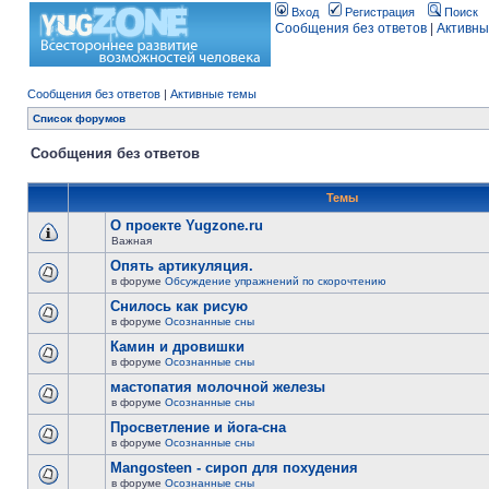
Вход
Регистрация
Поиск
Сообщения без ответов
|
Активны
Сообщения без ответов
|
Активные темы
Список форумов
Сообщения без ответов
Темы
О проекте Yugzone.ru
Важная
Опять артикуляция.
в форуме
Обсуждение упражнений по скорочтению
Снилось как рисую
в форуме
Осознанные сны
Камин и дровишки
в форуме
Осознанные сны
мастопатия молочной железы
в форуме
Осознанные сны
Просветление и йога-сна
в форуме
Осознанные сны
Mangosteen - сироп для похудения
в форуме
Осознанные сны