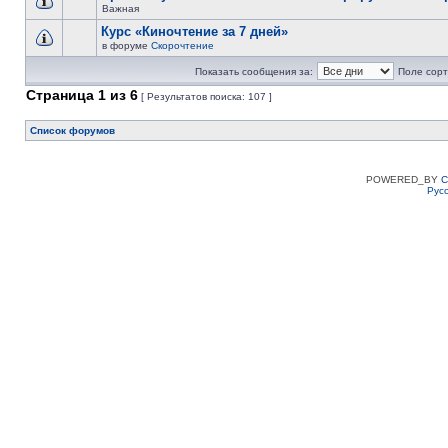
Важная
Курс «Киночтение за 7 дней»
в форуме
Скорочтение
Показать сообщения за:
Поле сорт
Страница
1
из
6
[ Результатов поиска: 107 ]
Список форумов
POWERED_BY
C
Рус