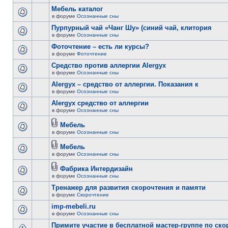
Мебель каталог
в форуме
Осознанные сны
Пурпурный чай «Чанг Шу» (синий чай, клитория
в форуме
Осознанные сны
Фоточтение – есть ли курсы?
в форуме
Фоточтение
Cредство против аллергии Alergyx
в форуме
Осознанные сны
Alergyx – средство от аллергии. Показания к
в форуме
Осознанные сны
Alergyx средство от аллергии
в форуме
Осознанные сны
Мебель
в форуме
Осознанные сны
Мебель
в форуме
Осознанные сны
Фабрика Интердизайн
в форуме
Осознанные сны
Тренажер для развития скорочтения и памяти
в форуме
Скорочтение
imp-mebeli.ru
в форуме
Осознанные сны
Примите участие в бесплатной мастер-группе по ск